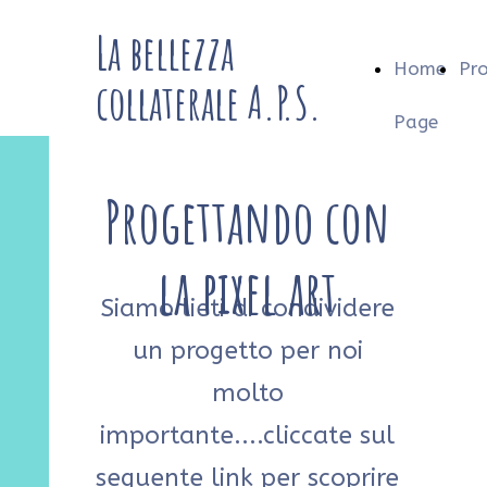
La bellezza
Home
Pro
collaterale A.P.S.
Page
Progettando con
la pixel art
Siamo lieti di condividere
un progetto per noi
molto
importante....cliccate sul
seguente link per scoprire