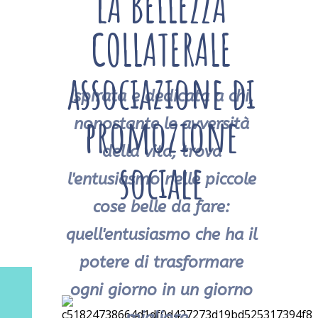
lA BELLEZZA
COLLATERALE
associazione di
Ispirata e dedicata a chi,
promozione
nonostante le avversità
della vita, trova
sociale
l'entusiasmo nelle piccole
cose belle da fare:
quell'entusiasmo che ha il
potere di trasformare
ogni giorno in un giorno
migliore.